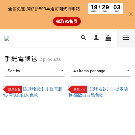
19
29
02
全館免運 滿額折500再送前開式行李箱！
HRS
MIN
SEC
領取95折券
手提電腦包
2 products
Sort by
48 Items per page
新品上市
新品上市