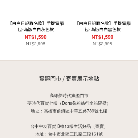
【白白日記聯名款】手提電腦
【白白日記聯名款】手提電腦
包-滿版白白灰色款
包-滿版白白黑色款
NT$1,590
NT$1,590
NT$2,998
NT$2,998
實體門市 / 寄賣展示地點
高雄夢時代旗艦門市
夢時代百貨七樓（Doris朵莉絲行李箱隔壁）
地址：高雄市前鎮區中華五路789號七樓
台中中友百貨 B棟13樓生活好品（寄賣）
地址：台中市北區三民路三段161號