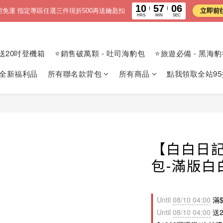
10
57
04
館免運 指定專區任選三件現折500再送鑰匙扣
立即前
HRS
MIN
SEC
送20吋登機箱
⭐銷售破萬顆 - 吐司海豹包
⭐旅遊必備 - 黑海
 全新福利品
所有聯名款背包
所有商品
點我領取全站95
【白白日
包-滿版白
Until
08/10 04:00
滿$
Until
08/10 04:00
送