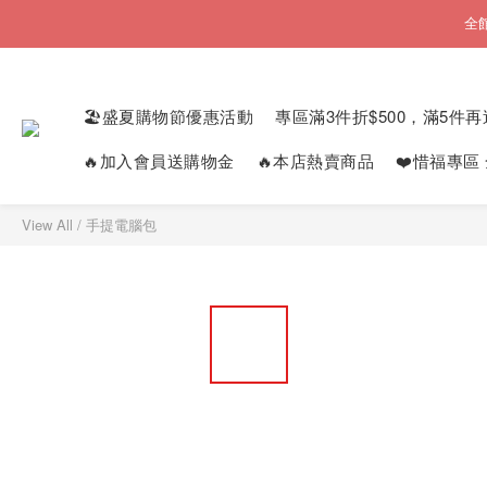
全
🏖️盛夏購物節優惠活動
專區滿3件折$500，滿5件再
🔥加入會員送購物金
🔥本店熱賣商品
❤️惜福專區
View All
/
手提電腦包