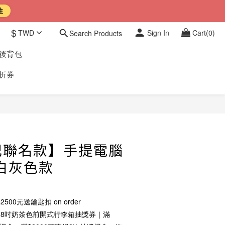
往
$
TWD
Sign In
Cart(0)
Search Products
豹後背包
折券
BUY NOW
記聯名款】手提電腦
白灰色款
2500元送鑰匙扣 on order
28吋奶茶色前開式行李箱抽獎券｜滿