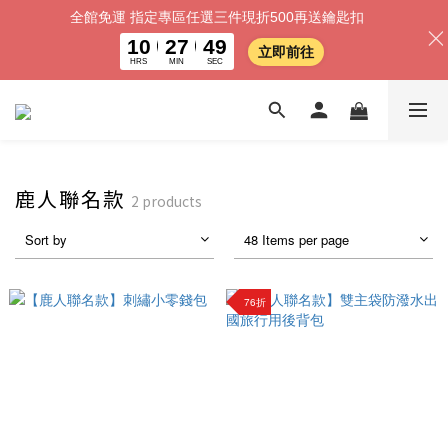
全館免運 指定專區任選三件現折500再送鑰匙扣
10
27
49
立即前往
HRS
MIN
SEC
鹿人聯名款
2 products
Sort by
48 Items per page
76折