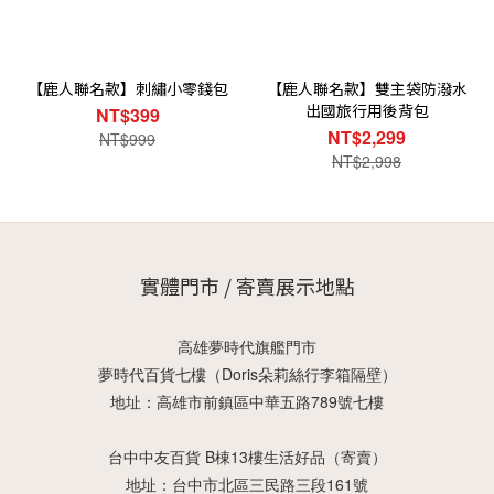
【鹿人聯名款】刺繡小零錢包
【鹿人聯名款】雙主袋防潑水
出國旅行用後背包
NT$399
NT$2,299
NT$999
NT$2,998
實體門市 / 寄賣展示地點
高雄夢時代旗艦門市
夢時代百貨七樓（Doris朵莉絲行李箱隔壁）
地址：高雄市前鎮區中華五路789號七樓
台中中友百貨 B棟13樓生活好品（寄賣）
地址：台中市北區三民路三段161號