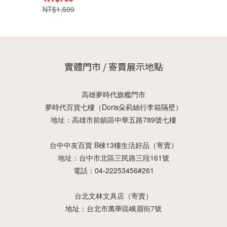
NT$1,599
實體門市 / 寄賣展示地點
高雄夢時代旗艦門市
夢時代百貨七樓（Doris朵莉絲行李箱隔壁）
地址：高雄市前鎮區中華五路789號七樓
台中中友百貨 B棟13樓生活好品（寄賣）
地址：台中市北區三民路三段161號
電話：04-22253456#261
台北文林文具店（寄賣）
地址：台北市萬華區峨眉街7號