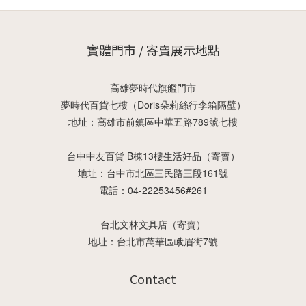
實體門市 / 寄賣展示地點
高雄夢時代旗艦門市
夢時代百貨七樓（Doris朵莉絲行李箱隔壁）
地址：高雄市前鎮區中華五路789號七樓
台中中友百貨 B棟13樓生活好品（寄賣）
地址：台中市北區三民路三段161號
電話：04-22253456#261
台北文林文具店（寄賣）
地址：台北市萬華區峨眉街7號
Contact