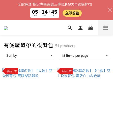
全館免運 指定專區任選三件現折500再送鑰匙扣
05
14
45
立即前往
HRS
MIN
SEC
有減壓背帶的後背包
51 products
Sort by
48 Items per page
新品上市
新品上市