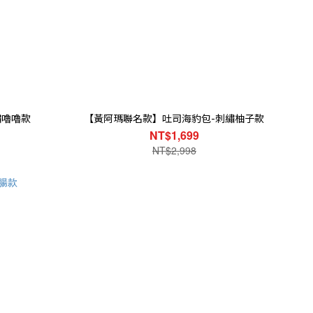
繡嚕嚕款
【黃阿瑪聯名款】吐司海豹包-刺繡柚子款
NT$1,699
NT$2,998