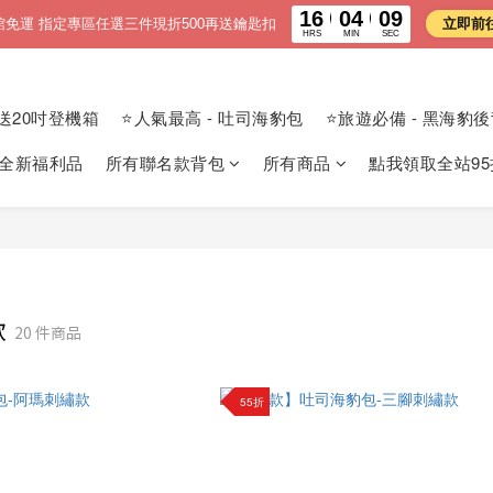
16
04
08
館免運 指定專區任選三件現折500再送鑰匙扣
立即前
HRS
MIN
SEC
送20吋登機箱
⭐人氣最高 - 吐司海豹包
⭐旅遊必備 - 黑海豹
 全新福利品
所有聯名款背包
所有商品
點我領取全站95
款
20 件商品
55折