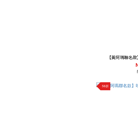
【黃阿瑪聯名款
56折