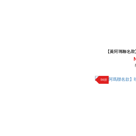
【黃阿瑪聯名款
56折