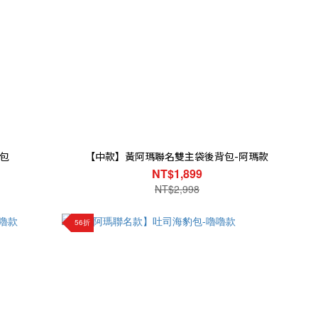
包
【中款】黃阿瑪聯名雙主袋後背包-阿瑪款
NT$1,899
NT$2,998
56折