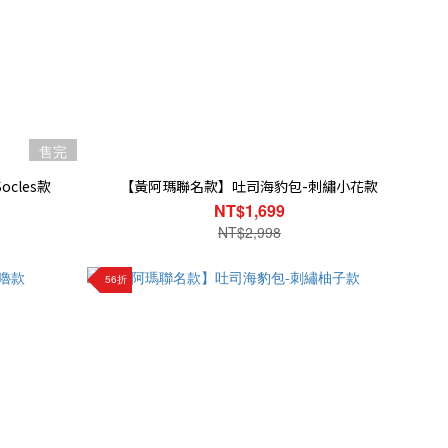
售完
cles款
【黃阿瑪聯名款】吐司海豹包-刺繡小花款
NT$1,699
NT$2,998
56折