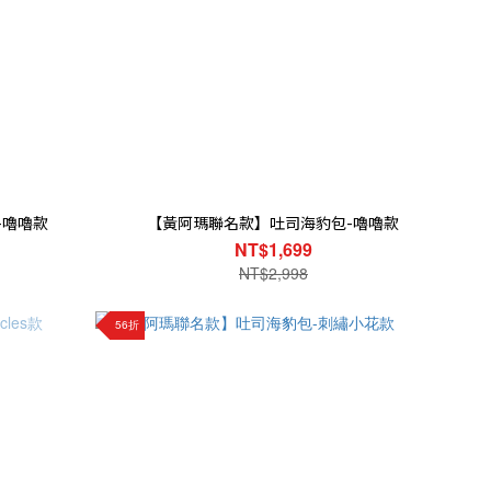
-嚕嚕款
【黃阿瑪聯名款】吐司海豹包-嚕嚕款
NT$1,699
NT$2,998
56折