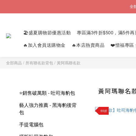
全
🏖️盛夏購物節優惠活動
專區滿3件折$500，滿5件再
🔥加入會員送購物金
🔥本店熱賣商品
❤️惜福專區
全部商品
/
所有聯名款背包
/
黃阿瑪聯名款
黃阿瑪聯名
⭐銷售破萬顆 - 吐司海豹包
藝人強力推薦 - 黑海豹後背
55折
包
手提電腦包