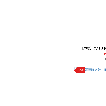
【中款】黃阿瑪聯名
56折