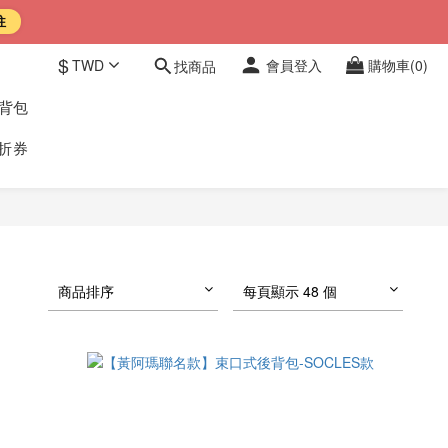
往
$
TWD
會員登入
購物車(0)
找商品
後背包
折券
商品排序
每頁顯示 48 個