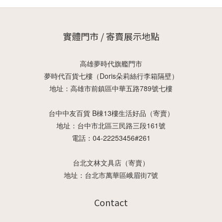
實體門市 / 寄賣展示地點
高雄夢時代旗艦門市
夢時代百貨七樓（Doris朵莉絲行李箱隔壁）
地址：高雄市前鎮區中華五路789號七樓
台中中友百貨 B棟13樓生活好品（寄賣）
地址：台中市北區三民路三段161號
電話：04-22253456#261
台北文林文具店（寄賣）
地址：台北市萬華區峨眉街7號
Contact