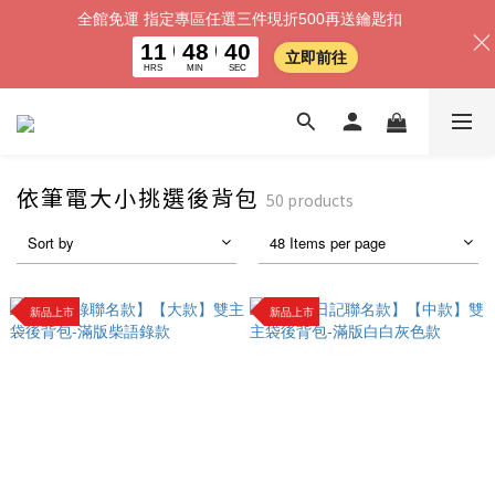
全館免運 指定專區任選三件現折500再送鑰匙扣
11
48
40
立即前往
HRS
MIN
SEC
依筆電大小挑選後背包
50 products
Sort by
48 Items per page
新品上市
新品上市