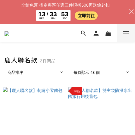
全館免運 指定專區任選三件現折500再送鑰匙扣
13
33
53
立即前往
HRS
MIN
SEC
鹿人聯名款
2 件商品
商品排序
每頁顯示 48 個
76折