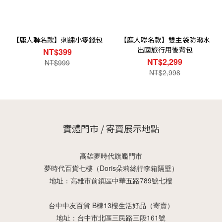
【鹿人聯名款】刺繡小零錢包
【鹿人聯名款】雙主袋防潑水
出國旅行用後背包
NT$399
NT$2,299
NT$999
NT$2,998
實體門市 / 寄賣展示地點
高雄夢時代旗艦門市
夢時代百貨七樓（Doris朵莉絲行李箱隔壁）
地址：高雄市前鎮區中華五路789號七樓
台中中友百貨 B棟13樓生活好品（寄賣）
地址：台中市北區三民路三段161號