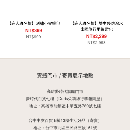
【鹿人聯名款】刺繡小零錢包
【鹿人聯名款】雙主袋防潑水
出國旅行用後背包
NT$399
NT$2,299
NT$999
NT$2,998
實體門市 / 寄賣展示地點
高雄夢時代旗艦門市
夢時代百貨七樓（Doris朵莉絲行李箱隔壁）
地址：高雄市前鎮區中華五路789號七樓
台中中友百貨 B棟13樓生活好品（寄賣）
地址：台中市北區三民路三段161號