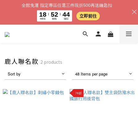
全館免運 指定專區任選三件現折500再送鑰匙扣
18
52
43
立即前往
HRS
MIN
SEC
鹿人聯名款
2 products
Sort by
48 Items per page
76折