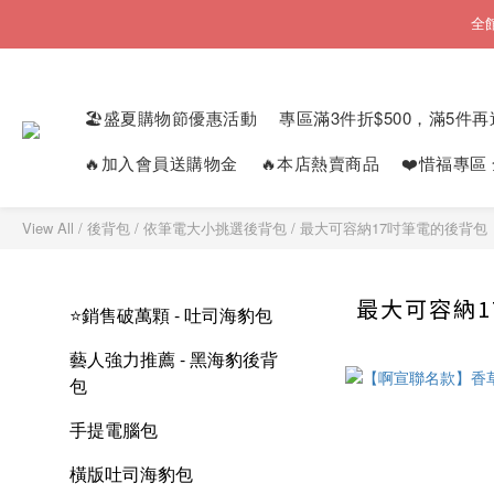
全
🏖️盛夏購物節優惠活動
專區滿3件折$500，滿5件再
🔥加入會員送購物金
🔥本店熱賣商品
❤️惜福專區
View All
/
後背包
/
依筆電大小挑選後背包
/
最大可容納17吋筆電的後背包
最大可容納
⭐銷售破萬顆 - 吐司海豹包
藝人強力推薦 - 黑海豹後背
包
手提電腦包
橫版吐司海豹包