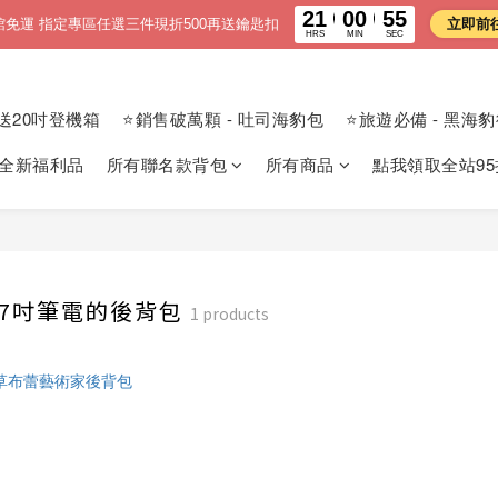
21
00
55
館免運 指定專區任選三件現折500再送鑰匙扣
立即前
HRS
MIN
SEC
送20吋登機箱
⭐銷售破萬顆 - 吐司海豹包
⭐旅遊必備 - 黑海
 全新福利品
所有聯名款背包
所有商品
點我領取全站95
17吋筆電的後背包
1 products