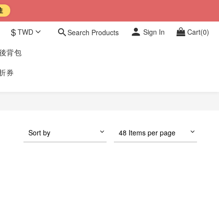
往
$
TWD
Sign In
Cart(0)
Search Products
豹後背包
折券
Sort by
48 Items per page