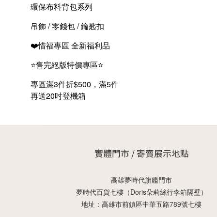
環保布料背包系列
吊飾 / 零錢包 / 鑰匙扣
❤️惜福專區 全新福利品
⭐售完絕版特價專區⭐
專區滿3件折$500，滿5件
再送20吋登機箱
實體門市 / 寄賣展示地點
高雄夢時代旗艦門市
夢時代百貨七樓（Doris朵莉絲行李箱隔壁）
地址：高雄市前鎮區中華五路789號七樓