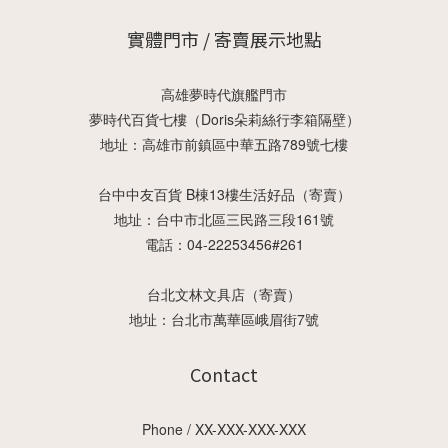
實體門市 / 寄賣展示地點
高雄夢時代旗艦門市
夢時代百貨七樓（Doris朵莉絲行李箱隔壁）
地址：高雄市前鎮區中華五路789號七樓
台中中友百貨 B棟13樓生活好品（寄賣）
地址：台中市北區三民路三段161號
電話：04-22253456#261
台北文林文具店（寄賣）
地址：台北市萬華區峨眉街7號
Contact
Phone / XX-XXX-XXX-XXX