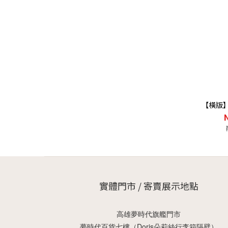
【橫版
實體門市 / 寄賣展示地點
高雄夢時代旗艦門市
夢時代百貨七樓（Doris朵莉絲行李箱隔壁）