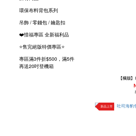
環保布料背包系列
吊飾 / 零錢包 / 鑰匙扣
❤️惜福專區 全新福利品
⭐售完絕版特價專區⭐
專區滿3件折$500，滿5件
再送20吋登機箱
【橫版】
新品上市