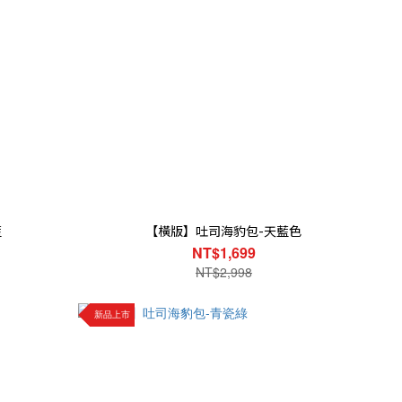
藍
【橫版】吐司海豹包-天藍色
NT$1,699
NT$2,998
新品上市