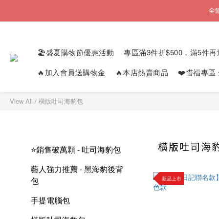
全
🏖️盛夏購物節優惠活動
專區滿3件折$500，滿5件再
🔥加入會員送購物金
🔥本店熱賣商品
❤️惜福專區
View All
/
橫版吐司海豹包
橫版吐司海
⭐銷售破萬顆 - 吐司海豹包
藝人強力推薦 - 黑海豹後背
新品上市
包
手提電腦包