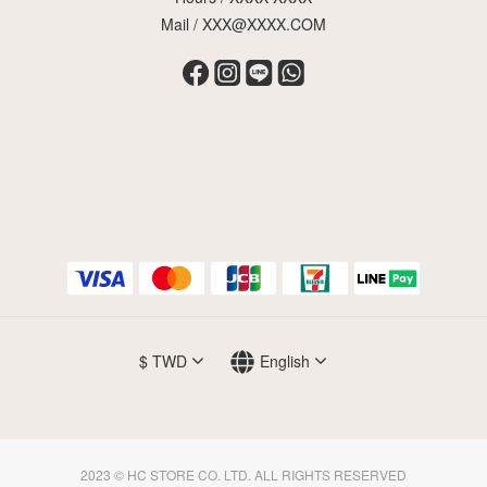
Mail / XXX@XXXX.COM
$
TWD
English
2023 © HC STORE CO. LTD. ALL RIGHTS RESERVED