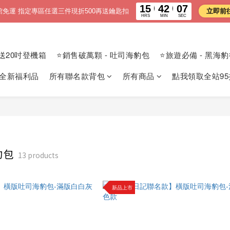
15
42
06
館免運 指定專區任選三件現折500再送鑰匙扣
立即前
HRS
MIN
SEC
送20吋登機箱
⭐銷售破萬顆 - 吐司海豹包
⭐旅遊必備 - 黑海
 全新福利品
所有聯名款背包
所有商品
點我領取全站95
豹包
13 products
新品上市