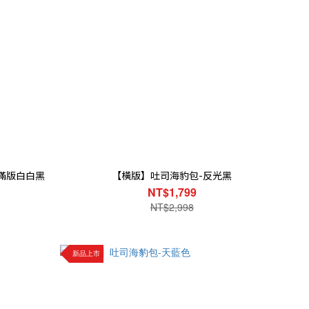
滿版白白黑
【橫版】吐司海豹包-反光黑
NT$1,799
NT$2,998
新品上市