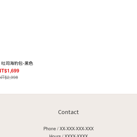
】吐司海豹包-黑色
NT$1,699
NT$2,998
Contact
Phone / XX-XXX-XXX-XXX
Hours / XXXX-XXXX