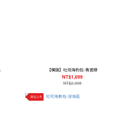
色
【橫版】吐司海豹包-青瓷綠
NT$1,699
NT$2,998
新品上市