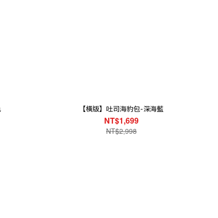
色
【橫版】吐司海豹包-深海藍
NT$1,699
NT$2,998