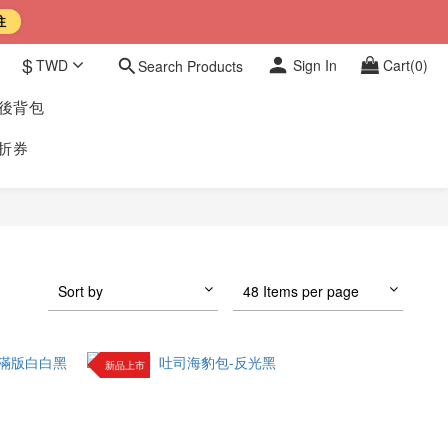
往
$
TWD
Sign In
Cart(0)
Search Products
豹後背包
折券
Sort by
48 Items per page
新品上市