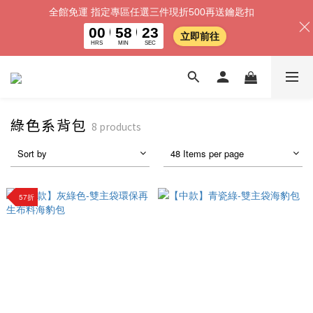
全館免運 指定專區任選三件現折500再送鑰匙扣
00
58
22
立即前往
HRS
MIN
SEC
綠色系背包
8 products
Sort by
48 Items per page
57折