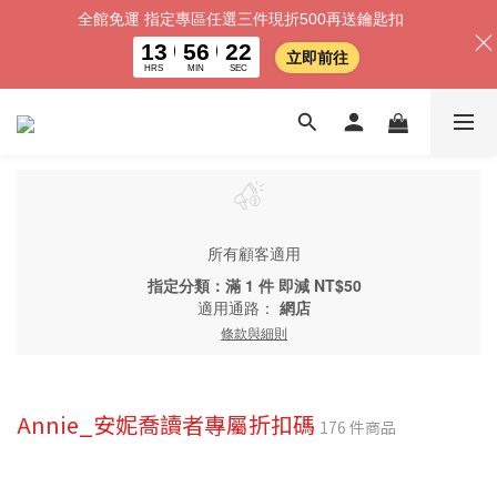
全館免運 指定專區任選三件現折500再送鑰匙扣
13
56
21
立即前往
HRS
MIN
SEC
所有顧客適用
指定分類：滿 1 件 即減 NT$50
適用通路：
網店
條款與細則
Annie_安妮喬讀者專屬折扣碼
176 件商品