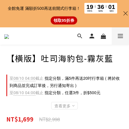
19
35
58
全館免運 滿額折500再送前開式行李箱！
HRS
MIN
SEC
領取95折券
【橫版】吐司海豹包-霧灰藍
至
08/10 04:00
截止
指定分類，滿5件再送20吋行李箱 ( 將於收
到商品並完成訂單後，另行通知寄出 )
至
08/10 04:00
截止
指定分類，任選3件，折$500元
查看更多
NT$1,699
NT$2,998