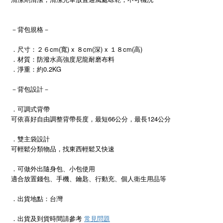
－背包規格－
．尺寸：
２６cm(寬) x
８
cm(深) x １８cm(高)
．材質：
防潑水高強度尼龍耐磨布料
．淨重：約0.2KG
－背包設計－
．可調式背帶
可依喜好自由調整背帶長度，最短66公分，最長124公分
．雙主袋設計
可輕鬆分類物品，找東西輕鬆又快速
．可做外出隨身包、小包使用
適合放置錢包、手機、鑰匙、行動充、個人衛生用品等
．出貨地點：台灣
．出貨及到貨時間請參考
常見問題