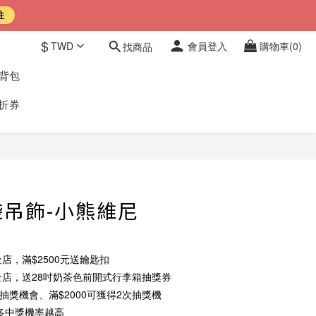
往
$
TWD
會員登入
購物車(0)
找商品
後背包
折券
立即購買
吊飾-小熊維尼
店，滿$2500元送鑰匙扣
店，送28吋奶茶色前開式行李箱抽獎券
次抽獎機會、滿$2000可獲得2次抽獎機
多中獎機率越高