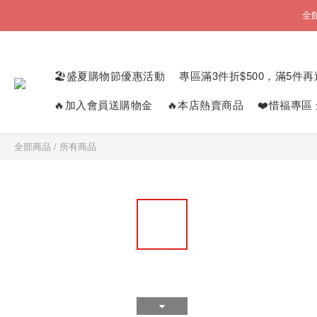
全
🏖️盛夏購物節優惠活動
專區滿3件折$500，滿5件再
🔥加入會員送購物金
🔥本店熱賣商品
❤️惜福專區
全部商品
/
所有商品