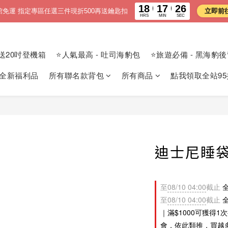
18
17
26
館免運 指定專區任選三件現折500再送鑰匙扣
立即前
HRS
MIN
SEC
送20吋登機箱
⭐人氣最高 - 吐司海豹包
⭐旅遊必備 - 黑海豹
 全新福利品
所有聯名款背包
所有商品
點我領取全站95
迪士尼睡袋
至
08/10 04:00
截止
全
至
08/10 04:00
截止
全
｜滿$1000可獲得1
會，依此類推，買越