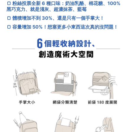
🍞 粉絲投票全新 6 種口味：奶油乳酪、棉花糖、100%
黑巧克力、就是淺灰、超濃抹茶、藍莓
🍞 體積增加不到 30%、還是只有一個手掌大！
🍞 容量增加 50%！想塞更多小東西這次真的沒問題！