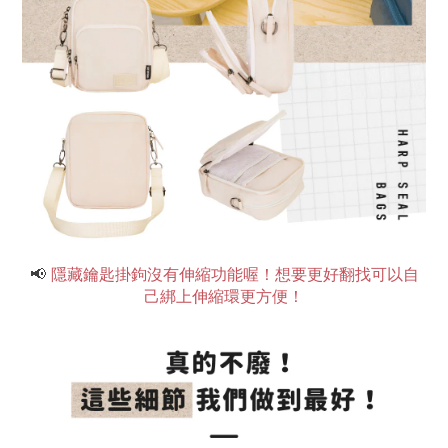
📢
隱藏鑰匙掛鉤沒有伸縮功能喔！想要更好翻找可以自
己綁上伸縮環更方便！