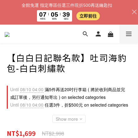
全館免運 指定專區任選三件現折500再送鑰匙扣
07
05
35
立即前往
HRS
MIN
SEC
【白白日記聯名款】吐司海豹
包-白白刺繡款
Until
08/10 04:00
滿5件再送20吋行李箱 ( 將於收到商品並完
成訂單後，另行通知寄出 ) on selected categories
Until
08/10 04:00
任選3件，折$500元 on selected categories
Show more
NT$1,699
NT$2,998