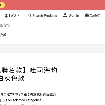
往
$
TWD
Sign In
Cart(0)
Search Products
豹後背包
折券
BUY NOW
記聯名款】吐司海豹
白灰色款
件再送20吋行李箱 ( 將於收到商品並完
n selected categories