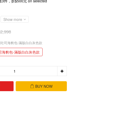
3件，折$500元 on selected
Show more
2,998
記吐司海豹包-滿版白白灰色款
司海豹包-滿版白白灰色款
T
BUY NOW