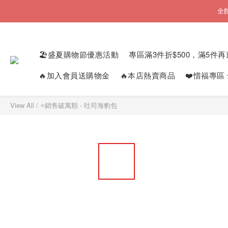
全
🏖️盛夏購物節優惠活動
專區滿3件折$500，滿5件再
🔥加入會員送購物金
🔥本店熱賣商品
❤️惜福專區
View All
/
⭐銷售破萬顆 - 吐司海豹包