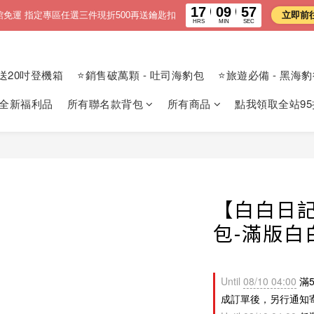
17
09
55
館免運 指定專區任選三件現折500再送鑰匙扣
立即前
HRS
MIN
SEC
送20吋登機箱
⭐銷售破萬顆 - 吐司海豹包
⭐旅遊必備 - 黑海
 全新福利品
所有聯名款背包
所有商品
點我領取全站95
【白白日
包-滿版白
Until
08/10 04:00
滿5
成訂單後，另行通知寄出 ) o