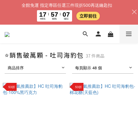
全館免運 指定專區任選三件現折500再送鑰匙扣
17
57
06
立即前往
HRS
MIN
SEC
⭐銷售破萬顆 - 吐司海豹包
37 件商品
商品排序
每頁顯示 48 個
53折
53折