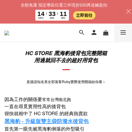
全館免運 指定專區任選三件現折500再送鑰匙扣
14
33
10
立即前往
HRS
MIN
SEC
HC STORE 黑海豹後背包完整開箱
用過就回不去的超好用背包
直接請知名美女部落客Ruby實際使用開箱給你看～
因為工作的關係​要
常常台灣南北跑​
一直在尋覓實用性高的後背包​
很快就相中了 HC STORE 的經典熱賣款​
黑海豹 - 升級版雙主袋防潑水後背包
首先
第一眼先被黑海豹俐落的外型吸引​