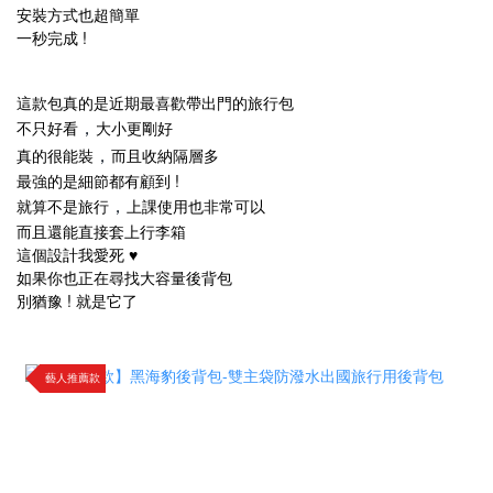
安裝方式也超簡單​
一秒完成 !
這款包真的是近期最喜歡帶出門的旅行包​
不只好看
大小更剛好​
，
真的很能裝
而且收納隔層多​
，
最強的是細節都有顧到 !
就算不是旅行
上課使用也非常可以​
，
而且還能直接套上行李箱​
這個設計我愛死 ♥​
如果你也正在尋找大容量後背包​
別猶豫 ! 就是它了​
藝人推薦款