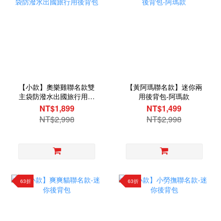
【小款】奧樂雞聯名款雙
【黃阿瑪聯名款】迷你兩
主袋防潑水出國旅行用後
用後背包-阿瑪款
背包
NT$1,899
NT$1,499
NT$2,998
NT$2,998
63折
63折