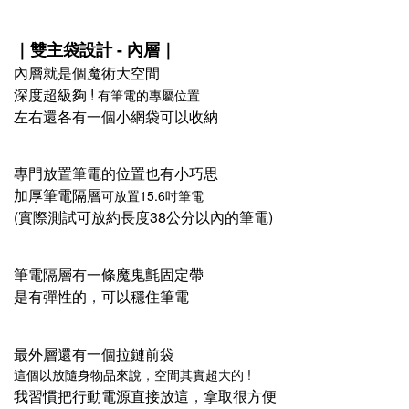
｜雙主袋設計 - 內層​
｜
內層就是個魔術大空間​
深度超級夠 !
有筆電的專屬位置​
左右還各有一個小網袋可以收納​
專門放置筆電的位置也有小巧思​
加厚筆電隔層​
可放置15.6吋筆電​
(實際測試可放約長度38公分以內的筆電)
筆電隔層有一條魔鬼氈固定帶
是有彈性的
可以穩住筆電
，
最外層還有一個拉鏈前袋
這個以放隨身物品來說​
空間其實超大的 !
，
我習慣把行動電源直接放這
拿取很方便
，