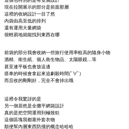
現在拉開展示的部分是前面那層
這裡的收納設計一目了然​
內袋由高至低的排列​
還有運用大量網袋​
很輕易地就能找到東西在哪​
前袋的部分我會收納一些旅行使用率較高的隨身小物​
酒精
衛生紙
個人衛生物品
太陽眼鏡…等​
、
、
、
甚至連平板也會放這邊​
搭車的時候會拿起來追劇殺時間(ﾟ∀ﾟ)​
而且收的剛剛好
完全不會掉出哦
，
這裡令我驚訝的是​
另一側居然是全攤平網袋設計​
真的是把空間運用到極致欸​
這個區塊我都塞外套衣物​
順便幫內層東西防撞的概念哈哈哈