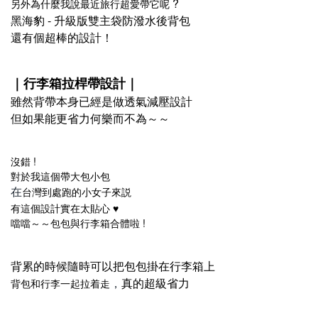
?
另外為什麼我說最近旅行超愛帶它呢
黑海豹 - 升級版雙主袋防潑水後背包​
還有個超棒的設計！​
｜行李箱拉桿帶設計​
｜
雖然背帶本身已經是做透氣減壓設計​
但如果能更省力何樂而不為～～​
沒錯 !​
對於我這個帶大包小包
台灣到處跑的小女子來説​
在
有這個設計實在太貼心 ♥​
噹噹～～包包與行李箱合體啦 !
背累的時候隨時可以把包包掛在行李箱上​
真的超級省力​
背包和行李一起拉着走
，