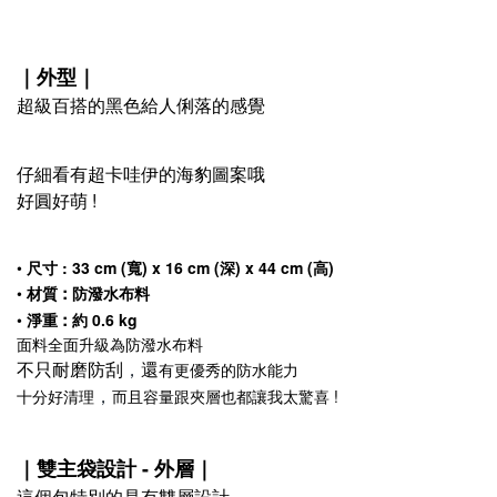
｜外型​
｜
超級百搭的黑色給人俐落的感覺​
仔細看有超卡哇伊的海豹圖案哦
好圓好萌 !
•
尺寸
:
33 cm (寬) x 16 cm (深) x 44 cm (高)​
:
•
材質
防潑水布料​
:
•
淨重
約 0.6 kg
面料全面升級為防潑水布料
不只耐磨防刮
還
有更優秀的防水能力​
，
十分好清理
而且容量跟夾層也都讓我太驚喜 !
，
｜雙主袋設計 - 外層​
｜
這個包特別的是有雙層設計​