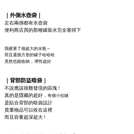
｜外側水壺袋​
｜
左右兩側都有水壺袋​
便利商店買的那種罐裝水完全塞得下​
我硬塞了個超大的水瓶～​
而且還挑方形的罐子哈哈哈​
竟然也能收納
彈性超好​
，
｜背部防盜暗袋​
｜
不說應該很難發現的區塊 !
真的是隱藏的超好
有個小拉鏈​
，
是貼合背部的暗袋設計​
貴重物品可以收在這裡​
而且容量超深超大 !