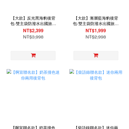
【大款】反光黑海豹後背
【大款】漸層藍海豹後背
包-雙主袋防潑水出國旅行
包-雙主袋防潑水出國旅行
用後背包
用後背包
NT$2,399
NT$1,999
NT$3,998
NT$2,998
【啊宣聯名款】奶茶撞色
【柴語錄聯名款】迷你兩