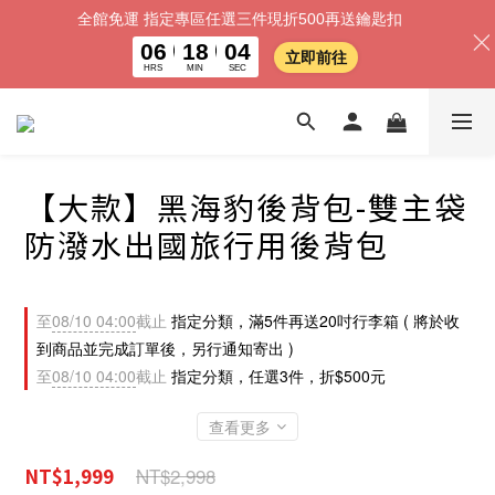
全館免運 指定專區任選三件現折500再送鑰匙扣
06
18
01
立即前往
HRS
MIN
SEC
【大款】黑海豹後背包-雙主袋
防潑水出國旅行用後背包
至
08/10 04:00
截止
指定分類，滿5件再送20吋行李箱 ( 將於收
到商品並完成訂單後，另行通知寄出 )
至
08/10 04:00
截止
指定分類，任選3件，折$500元
查看更多
NT$2,998
NT$1,999