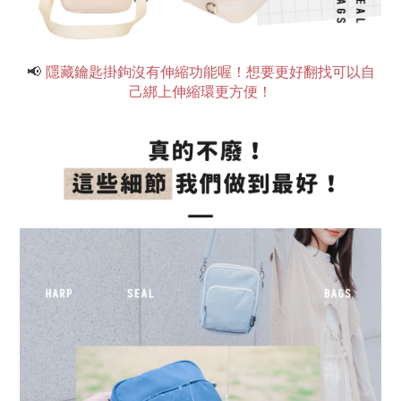
📢
隱藏鑰匙掛鉤沒有伸縮功能喔！想要更好翻找可以自
己綁上伸縮環更方便！