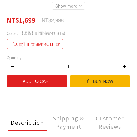
Show more
NT$1,699
NT$2,998
Color
: 【現貨】吐司海豹包-BT款
【現貨】吐司海豹包-BT款
Quantity
ADD TO CART
BUY NOW
Shipping &
Customer
Description
Payment
Reviews