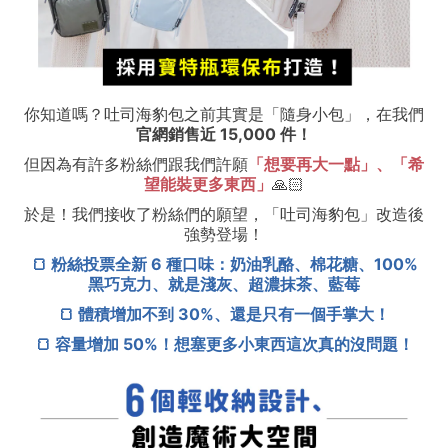
你知道嗎？吐司海豹包之前其實是「隨身小包」，在我們
官網銷售近 15,000 件！
但因為有許多粉絲們跟我們許願
「想要再大一點」、「希
望能裝更多東西」
🙏🏻
於是！我們接收了粉絲們的願望，「吐司海豹包」改造後
強勢登場！
🍞 粉絲投票全新 6 種口味：奶油乳酪、棉花糖、100%
黑巧克力、就是淺灰、超濃抹茶、藍莓
🍞 體積增加不到 30%、還是只有一個手掌大！
🍞 容量增加 50%！想塞更多小東西這次真的沒問題！