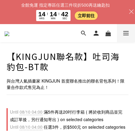
全館免運 指定專區任選三件現折500再送鑰匙扣
14
14
39
立即前往
HRS
MIN
SEC
【KINGJUN聯名款】吐司海
豹包-BT款
與台灣人氣插畫家 KINGJUN 首度聯名推出的聯名背包系列！限
量合作款式售完為止！
Until
08/10 04:00
滿5件再送20吋行李箱 ( 將於收到商品並完
成訂單後，另行通知寄出 ) on selected categories
Until
08/10 04:00
任選3件，折$500元 on selected categories