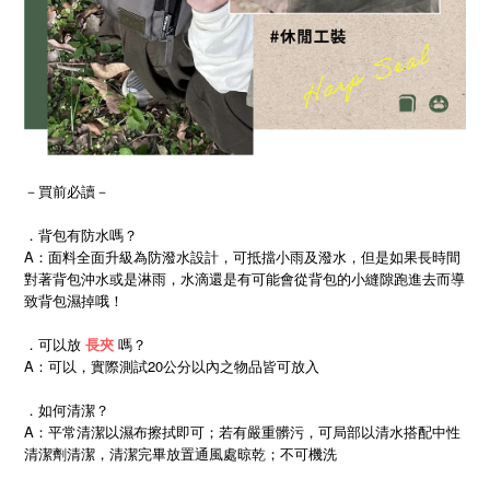
－買前必讀－
．背包有防水嗎？
A：面料全面升級為防潑水設計，可抵擋小雨及潑水，但是如果長時間
對著背包沖水或是淋雨，水滴還是有可能會從背包的小縫隙跑進去而導
致背包濕掉哦！
．可以放
長夾
嗎？
A：可以，實際測試20公分以內之物品皆可放入
．如何清潔？
A：平常清潔以濕布擦拭即可；若有嚴重髒污，可局部以清水搭配中性
清潔劑清潔，清潔完畢放置通風處晾乾；不可機洗
BUY NOW