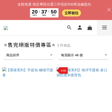
全館免運 指定專區任選三件現折500再送鑰匙扣
20
37
50
立即前往
HRS
MIN
SEC
⭐售完絕版特價專區⭐
9 件商品
商品排序
每頁顯示 48 個
63折