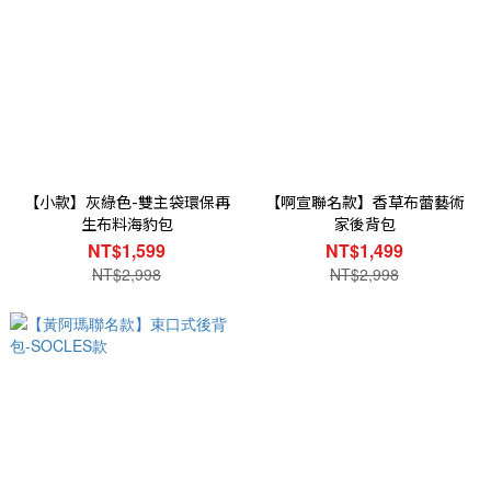
【小款】灰綠色-雙主袋環保再
【啊宣聯名款】香草布蕾藝術
生布料海豹包
家後背包
NT$1,599
NT$1,499
NT$2,998
NT$2,998