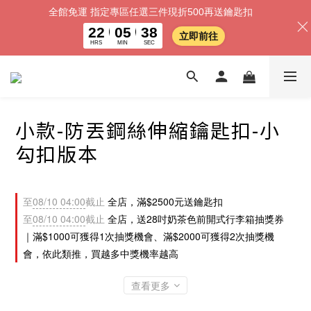
全館免運 指定專區任選三件現折500再送鑰匙扣
22
05
38
立即前往
HRS
MIN
SEC
小款-防丟鋼絲伸縮鑰匙扣-小
勾扣版本
至
08/10 04:00
截止
全店，滿$2500元送鑰匙扣
至
08/10 04:00
截止
全店，送28吋奶茶色前開式行李箱抽獎券
｜滿$1000可獲得1次抽獎機會、滿$2000可獲得2次抽獎機
會，依此類推，買越多中獎機率越高
查看更多