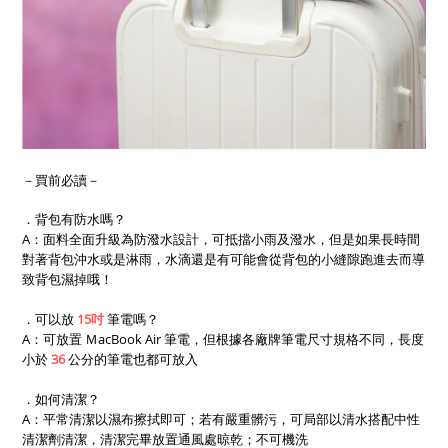
－買前必讀－
．背包有防水嗎？
A：面料全面升級為防潑水設計，可抵擋小雨及潑水，但是如果長時間
對著背包沖水或是淋雨，水滴還是有可能會從背包的小縫隙跑進去而導
致背包濕掉哦！
．可以放
15吋
筆電嗎？
A：
可放置
ＭacBook Air 筆電
，但根據各廠牌筆電尺寸規格不同，
長度
小於
36
公分的筆電也都可放入
．如何清潔？
A：平常清潔以濕布擦拭即可；若有嚴重髒污，可局部以清水搭配中性
清潔劑清潔，清潔完畢放置通風處晾乾；不可機洗