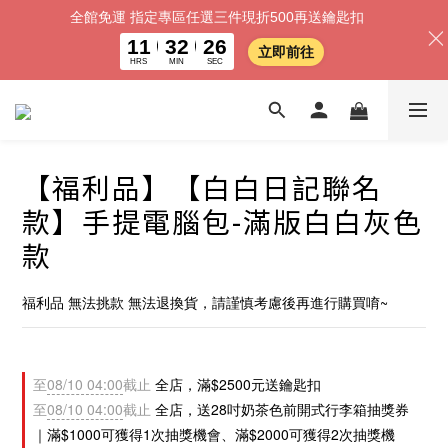
全館免運 指定專區任選三件現折500再送鑰匙扣
11
32
24
立即前往
HRS
MIN
SEC
【福利品】【白白日記聯名
款】手提電腦包-滿版白白灰色
款
福利品 無法挑款 無法退換貨，請謹慎考慮後再進行購買唷~
至
08/10 04:00
截止
全店，滿$2500元送鑰匙扣
至
08/10 04:00
截止
全店，送28吋奶茶色前開式行李箱抽獎券
｜滿$1000可獲得1次抽獎機會、滿$2000可獲得2次抽獎機