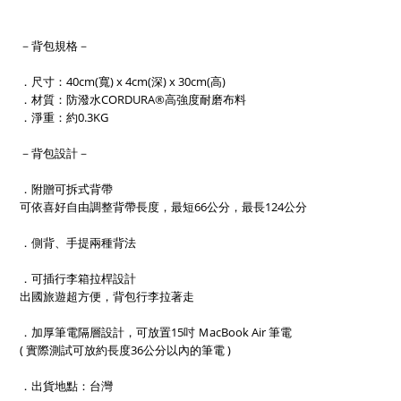
－背包規格－
．尺寸：40cm(寬) x 4cm(深) x 30cm(高)
．材質：
防潑水
CORDURA®高強度耐磨布料
．淨重：約0.3KG
－背包設計－
．
附贈
可拆式背帶
可依喜好自由調整背帶長度，最短66公分，最長124公分
．側背、手提兩種背法
．可插行李箱拉桿設計
出國旅遊超方便，背包行李拉著走
．加厚筆電隔層設計，可放置
15吋
ＭacBook Air
筆電
( 實際測試可放約長度36
公分以內的筆電 )
．出貨地點：台灣