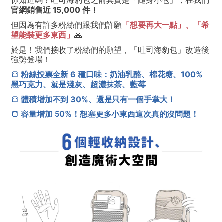
你知道嗎？吐司海豹包之前其實是「隨身小包」，在我們
官網銷售近 15,000 件！
但因為有許多粉絲們跟我們許願
「想要再大一點」、「希
望能裝更多東西」
🙏🏻
於是！我們接收了粉絲們的願望，「吐司海豹包」改造後
強勢登場！
🍞 粉絲投票全新 6 種口味：奶油乳酪、棉花糖、100%
黑巧克力、就是淺灰、超濃抹茶、藍莓
🍞 體積增加不到 30%、還是只有一個手掌大！
🍞 容量增加 50%！想塞更多小東西這次真的沒問題！