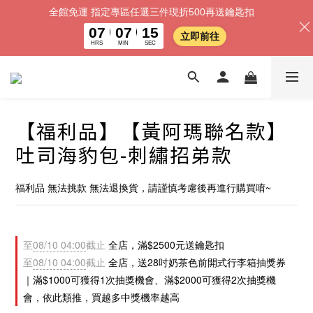
全館免運 指定專區任選三件現折500再送鑰匙扣
07
07
11
立即前往
HRS
MIN
SEC
【福利品】【黃阿瑪聯名款】
吐司海豹包-刺繡招弟款
福利品 無法挑款 無法退換貨，請謹慎考慮後再進行購買唷~
至
08/10 04:00
截止
全店，滿$2500元送鑰匙扣
至
08/10 04:00
截止
全店，送28吋奶茶色前開式行李箱抽獎券
｜滿$1000可獲得1次抽獎機會、滿$2000可獲得2次抽獎機
會，依此類推，買越多中獎機率越高