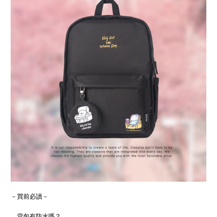
－買前必讀－
．背包有防水嗎？