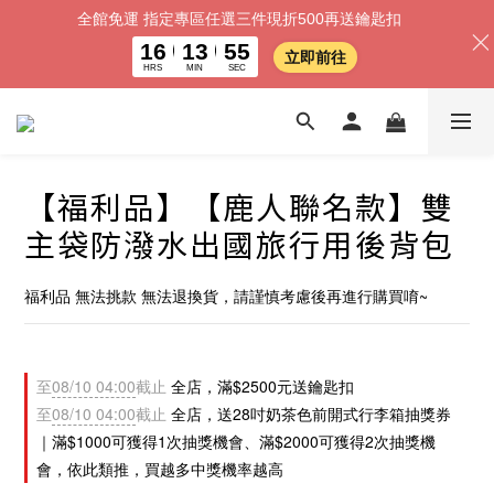
全館免運 指定專區任選三件現折500再送鑰匙扣
16
13
54
立即前往
HRS
MIN
SEC
【福利品】【鹿人聯名款】雙
主袋防潑水出國旅行用後背包
福利品 無法挑款 無法退換貨，請謹慎考慮後再進行購買唷~
至
08/10 04:00
截止
全店，滿$2500元送鑰匙扣
至
08/10 04:00
截止
全店，送28吋奶茶色前開式行李箱抽獎券
｜滿$1000可獲得1次抽獎機會、滿$2000可獲得2次抽獎機
會，依此類推，買越多中獎機率越高