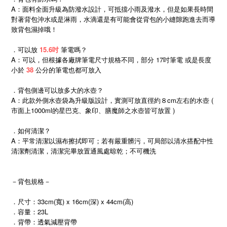
A：面料全面升級為防潑水設計，可抵擋小雨及潑水，但是如果長時間
對著背包沖水或是淋雨，水滴還是有可能會從背包的小縫隙跑進去而導
致背包濕掉哦！
．可以放
15.6吋
筆電嗎？
A：可以，但根據各廠牌筆電尺寸規格不同，部分 17吋筆電 或是長度
小於
38
公分的筆電也都可放入
．背包側邊可以放多大的水壺？
A：此款外側水壺袋為升級版設計，實測可放直徑約８cm左右的水壺 (
市面上1000ml的星巴克、象印、膳魔師之水壺皆可放置 )
．如何清潔？
A：平常清潔以濕布擦拭即可；若有嚴重髒污，可局部以清水搭配中性
清潔劑清潔，清潔完畢放置通風處晾乾；不可機洗
－背包規格－
．尺寸：33cm(寬) x 16cm(深) x 44cm(高)
．容量：23L
．背帶：透氣減壓背帶