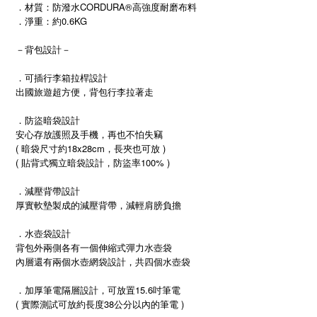
．材質：
防潑水CORDURA®高強度耐磨布料
．淨重：約0.6KG
－背包設計－
．可插行李箱拉桿設計
出國旅遊超方便，背包行李拉著走
．防盜暗袋設計
安心存放護照及手機，再也不怕失竊
( 暗袋尺寸約18x28cm，長夾也可放 )
( 貼背式獨立暗袋設計，防盜率100% )
．減壓背帶設計
厚實軟墊製成的減壓背帶，減輕肩膀負擔
．水壺袋設計
背包外兩側各有一個伸縮式彈力水壺袋
內層還有兩個水壺網袋設計，共四個水壺袋
．加厚筆電隔層設計，可放置15.6吋筆電
( 實際測試可放約長度38公分以內的筆電 )