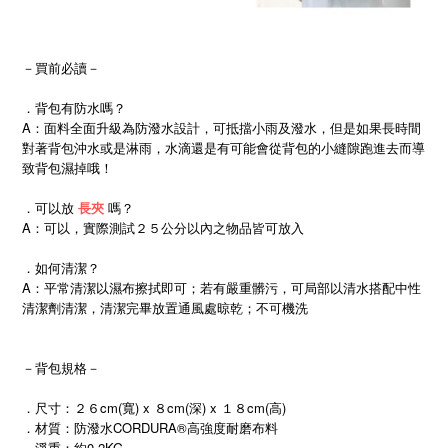
－買前必讀－
．背包有防水嗎？
A：面料全面升級為防潑水設計，可抵擋小雨及潑水，但是如果長時間
對著背包沖水或是淋雨，水滴還是有可能會從背包的小縫隙跑進去而導
致背包濕掉哦！
．可以放
長夾
嗎？
A：可以，實際測試２５公分以內之物品皆可放入
．如何清潔？
A：平常清潔以濕布擦拭即可；若有嚴重髒污，可局部以清水搭配中性
清潔劑清潔，清潔完畢放置通風處晾乾；不可機洗
－背包規格－
．尺寸：２６cm(寬) x
８
cm(深) x １８cm(高)
．材質：
防潑水CORDURA®高強度耐磨布料
．淨重：約0.2KG