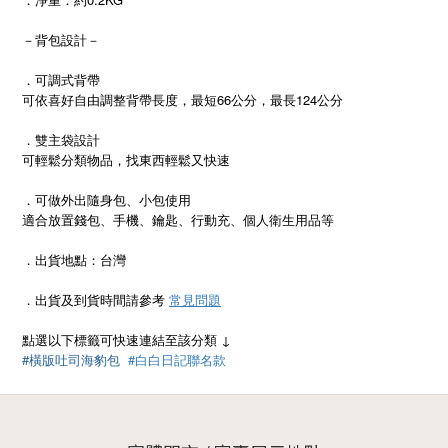
－背包設計－
．可調式背帶
可依喜好自由調整背帶長度，最短66公分，最長124公分
．雙主袋設計
可輕鬆分類物品，找東西輕鬆又快速
．可做外出隨身包、小包使用
適合放置錢包、手機、鑰匙、行動充、個人衛生用品等
．出貨地點：台灣
．出貨及到貨時間請參考
常見問題
點選以下標籤可快速連結至該分類 ↓
#橫版吐司海豹包
#白白日記聯名款