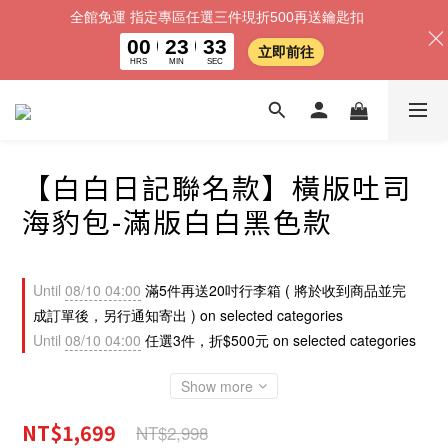
全館免運 指定專區任選三件現折500再送鑰匙扣
00
23
30
立即前往
HRS
MIN
SEC
【白白日記聯名款】橫版吐司
海豹包-滿版白白黑色款
Until
08/10 04:00
滿5件再送20吋行李箱 ( 將於收到商品並完
成訂單後，另行通知寄出 ) on selected categories
Until
08/10 04:00
任選3件，折$500元 on selected categories
Show more
NT$1,699
NT$2,998