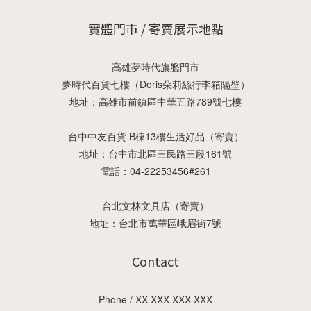
實體門市 / 寄賣展示地點
高雄夢時代旗艦門市
夢時代百貨七樓（Doris朵莉絲行李箱隔壁）
地址：高雄市前鎮區中華五路789號七樓
台中中友百貨 B棟13樓生活好品（寄賣）
地址：台中市北區三民路三段161號
電話：04-22253456#261
台北文林文具店（寄賣）
地址：台北市萬華區峨眉街7號
Contact
Phone / XX-XXX-XXX-XXX