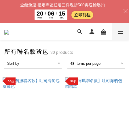
全館免運 指定專區任選三件現折500再送鑰匙扣
20
06
14
立即前往
HRS
MIN
SEC
所有聯名款背包
80 products
Sort by
48 Items per page
56折
56折