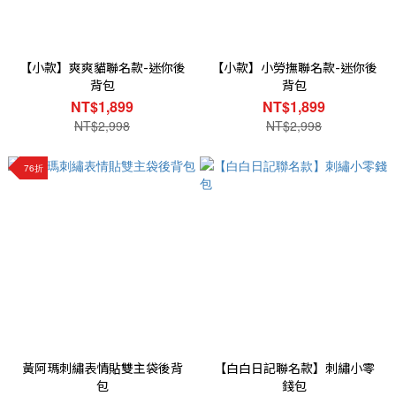
【小款】爽爽貓聯名款-迷你後
【小款】小勞撫聯名款-迷你後
背包
背包
NT$1,899
NT$1,899
NT$2,998
NT$2,998
76折
黃阿瑪刺繡表情貼雙主袋後背
【白白日記聯名款】刺繡小零
包
錢包