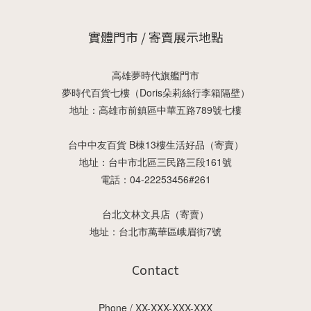
實體門市 / 寄賣展示地點
高雄夢時代旗艦門市
夢時代百貨七樓（Doris朵莉絲行李箱隔壁）
地址：高雄市前鎮區中華五路789號七樓
台中中友百貨 B棟13樓生活好品（寄賣）
地址：台中市北區三民路三段161號
電話：04-22253456#261
台北文林文具店（寄賣）
地址：台北市萬華區峨眉街7號
Contact
Phone / XX-XXX-XXX-XXX