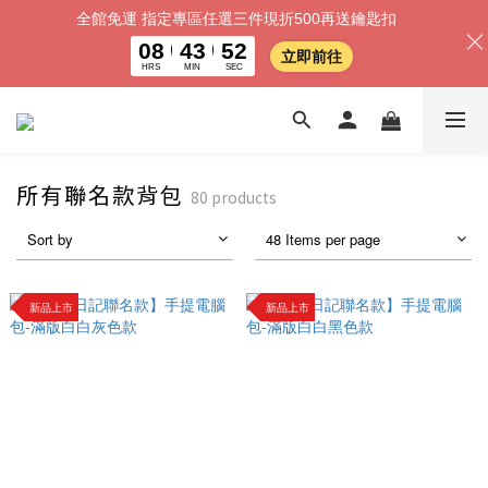
全館免運 指定專區任選三件現折500再送鑰匙扣
08
43
51
立即前往
HRS
MIN
SEC
所有聯名款背包
80 products
Sort by
48 Items per page
新品上市
新品上市